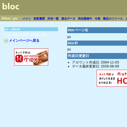
bloc: yu
メイン
-
更新履歴
-
共有一覧
-
過去データ
-
現在開催中
-
今後
-
最近のリリース
-
yu - about
blocページ名
この bloc に関する情報一覧。
yu
メインページへ戻る
blocID
yu
作成日/更新日
アカウント作成日: 2004-11-03
データ最終更新日: 2026-08-09