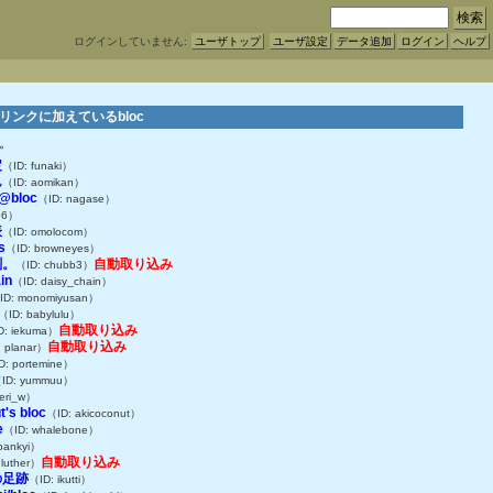
ログインしていません:
ユーザトップ
ユーザ設定
データ追加
ログイン
ヘルプ
ocリンクに加えているbloc
す。
定
（ID: funaki）
ん
（ID: aomikan）
e@bloc
（ID: nagase）
o6）
表
（ID: omolocom）
s
（ID: browneyes）
測。
自動取り込み
（ID: chubb3）
in
（ID: daisy_chain）
ID: monomiyusan）
（ID: babylulu）
自動取り込み
D: iekuma）
自動取り込み
 planar）
D: portemine）
ID: yummuu）
 eri_w）
t's bloc
（ID: akicoconut）
e
（ID: whalebone）
pankyi）
自動取り込み
 luther）
の足跡
（ID: ikutti）