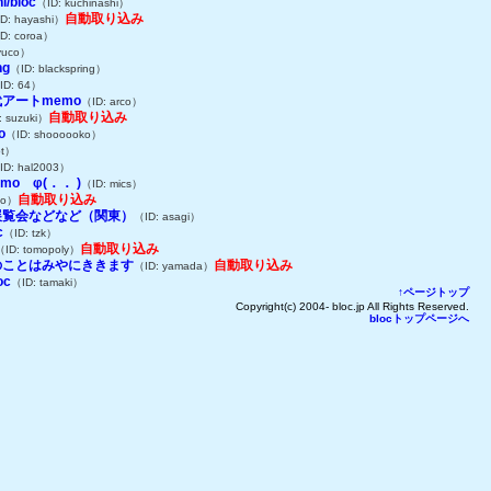
i/bloc
（ID: kuchinashi）
自動取り込み
D: hayashi）
D: coroa）
yuco）
ng
（ID: blackspring）
ID: 64）
アートmemo
（ID: arco）
自動取り込み
: suzuki）
o
（ID: shoooooko）
pt）
ID: hal2003）
mo φ(．． )
（ID: mics）
自動取り込み
ao）
展覧会などなど（関東）
（ID: asagi）
c
（ID: tzk）
自動取り込み
（ID: tomopoly）
のことはみやにききます
自動取り込み
（ID: yamada）
oc
（ID: tamaki）
↑ページトップ
Copyright(c) 2004- bloc.jp All Rights Reserved.
blocトップページへ