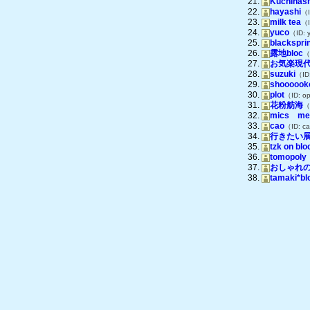
Kuchinash
hayashi
（I
milk tea
（I
yuco
（ID: 
blackspri
露地bloc
（
お気楽現代
suzuki
（ID
shoooook
plot
（ID: o
花粉舫海
（
mics me
cao
（ID: c
行きたい
tzk on blo
tomopoly
おしゃれ
tamaki*bl