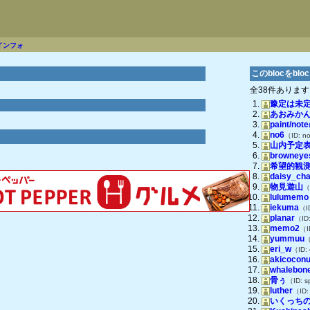
インフォ
このblocをbl
全38件ありま
豫定は未
あおみか
paint/not
no6
（ID: n
山内予定
browneye
希望的観
daisy_cha
物見遊山
（
lulumemo
iekuma
（I
planar
（ID:
memo2
（I
yummuu
（
eri_w
（ID:
akicoconu
whalebon
骨ぅ
（ID: s
luther
（ID:
いくっち