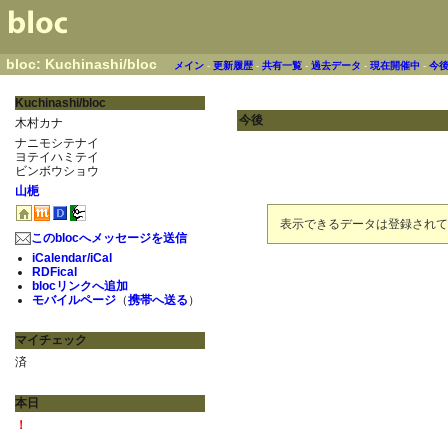
bloc: Kuchinashi/bloc
メイン
-
更新履歴
-
共有一覧
-
過去データ
-
現在開催中
-
今
Kuchinashi/bloc
今後
木村カナ
ナニモシテナイ
ヨテイハミテイ
ビンボウショウ
山梔
表示できるデータは登録されて
このblocへメッセージを送信
iCalendar/iCal
RDFical
blocリンクへ追加
モバイルページ
（
携帯へ送る
）
マイチェック
済
本日
！