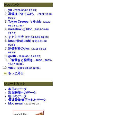
blocリンク
yu
（
2026-08-05 22:23
）
準備はできてんだ。
（
2022-11-02
09:36
）
Tokyo Creeper's Guide
（
2020-
01-12 11:45
）
noisebox @ bloc
（
2014-08-18
21:33
）
まぐら生活
（
2013-01-05 10:53
）
kouenjirakuichi
（
2012-11-03
00:04
）
宗像明将のbloc
（
2011-02-22
01:02
）
garth
（
2010-03-19 09:37
）
「箸置きと靴磨き」bloc
（
2009-
11-07 00:38
）
yuco
（
2009-08-22 12:04
）
もっと見る
ショートカット
本日のデータ
現在開催中のデータ
明日のデータ
最近登録/修正されたデータ
bloc news
（2010-01-27）