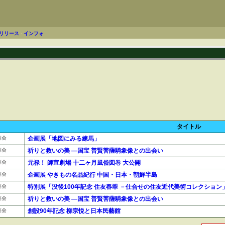
リリース
-
インフォ
タイトル
覧会
企画展「地図にみる練馬」
覧会
祈りと救いの美 ―国宝 普賢菩薩騎象像との出会い
覧会
元禄！ 師宣劇場 十二ヶ月風俗図巻 大公開
覧会
企画展 やきもの名品紀行 中国・日本・朝鮮半島
覧会
特別展「没後100年記念 住友春翠 －仕合せの住友近代美術コレクション
覧会
祈りと救いの美 ―国宝 普賢菩薩騎象像との出会い
覧会
創設90年記念 柳宗悦と日本民藝館