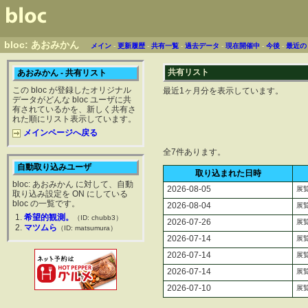
bloc: あおみかん
メイン
-
更新履歴
-
共有一覧
-
過去データ
-
現在開催中
-
今後
-
最近の
共有リスト
あおみかん - 共有リスト
この bloc が登録したオリジナル
最近1ヶ月分を表示しています。
データがどんな bloc ユーザに共
有されているかを、新しく共有さ
れた順にリスト表示しています。
メインページへ戻る
全7件あります。
自動取り込みユーザ
取り込まれた日時
bloc: あおみかん に対して、自動
2026-08-05
展
取り込み設定を ON にしている
bloc の一覧です。
2026-08-04
展
希望的観測。
（ID: chubb3）
2026-07-26
展
マツムら
（ID: matsumura）
2026-07-14
展
2026-07-14
展
2026-07-14
展
2026-07-10
展