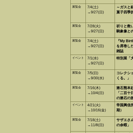
展覧会
7/4(土)
～ガスと
→9/27(日)
菓子四季
展覧会
7/28(火)
祈りと救い
→9/27(日)
騎象像と
展覧会
7/4(土)
『My Bir
→9/27(日)
を席巻し
雑誌
イベント
7/1(水)
特別展「
→9/27(日)
展覧会
7/5(日)
コレクシ
→9/30(水)
くる。」
展覧会
7/16(木)
漱石熊本赴
→10/4(日)
「二百十日
の漱石の
イベント
4/21(火)
帝国興信
→10/16(金)
期）
展覧会
7/18(土)
サザエさ
→11/8(日)
の余暇」