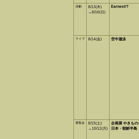
Earnest!?
演劇
8/13(木)
→8/16(日)
ライブ
8/14(金)
空中遊泳
展覧会
8/15(土)
企画展 やきもの
→10/12(月)
日本・朝鮮半島