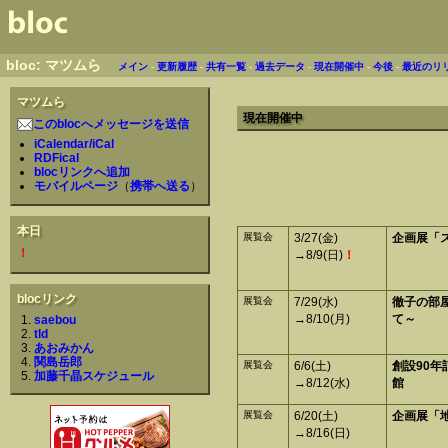
bloc: マツムら
メイン
-
更新履歴
-
共有一覧
-
過去データ
-
現在開催中
-
今後
-
最近のリ
マツムら
現在開催中
このblocへメッセージを送信
iCalendar/iCal
RDFical
blocリンクへ追加
モバイルページ
（
携帯へ送る
）
本日
展覧会
3/27(金)
企画展「
！
→8/9(日)
！
blocリンク
展覧会
7/29(水)
徹子の部屋
→8/10(月)
て～
saebou
tld
あおみかん
関島岳郎
展覧会
6/6(土)
創設90年
加藤千晶スケジュール
→8/12(水)
館
展覧会
6/20(土)
企画展「
→8/16(日)