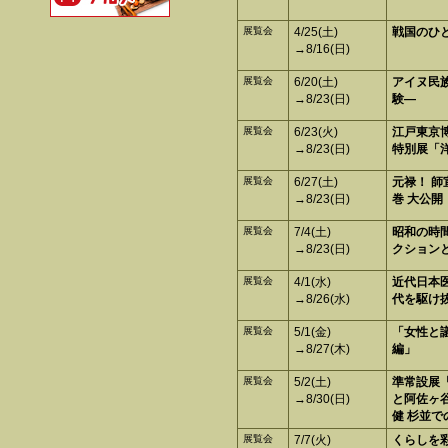
展覧会
4/25(土)
戦国のひ
→8/16(日)
展覧会
6/20(土)
アイヌ民族
→8/23(日)
験―
展覧会
6/23(火)
江戸東京
→8/23(日)
特別展「
展覧会
6/27(土)
元禄！ 師
→8/23(日)
巻 大公開
展覧会
7/4(土)
昭和の時
→8/23(日)
クション
展覧会
4/1(水)
近代日本医
→8/26(水)
代を駆け
展覧会
5/1(金)
「女性と
→8/27(木)
編」
展覧会
5/2(土)
準常設展
→8/30(日)
と阿佐ヶ
健 杉並で
展覧会
7/7(火)
くらしを