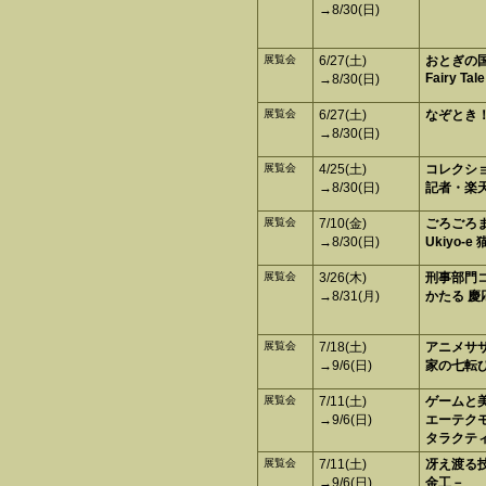
→8/30(日)
展覧会
6/27(土)
おとぎの
Fairy Ta
→8/30(日)
展覧会
6/27(土)
なぞとき
→8/30(日)
展覧会
4/25(土)
コレクショ
→8/30(日)
記者・楽
展覧会
7/10(金)
ごろごろ
→8/30(日)
Ukiyo-e
展覧会
3/26(木)
刑事部門
→8/31(月)
かたる 
展覧会
7/18(土)
アニメサ
→9/6(日)
家の七転
展覧会
7/11(土)
ゲームと
→9/6(日)
エーテク
タラクテ
展覧会
7/11(土)
冴え渡る
→9/6(日)
金工－