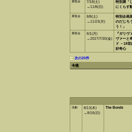
展覧会
7/18(土)
特別展「
→11/8(日)
にくらす
展覧会
8/8(土)
特別企画展
→11/23(月)
のだじろ
う！」
展覧会
6/1(月)
『ガリヴァ
→2027/7/30(金)
ヴァーと
ド －18
好奇心
次の20件
今後
The Bonds
演劇
8/13(木)
→8/16(日)