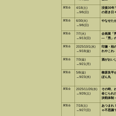
展覧会
4/18(土)
没後30年
→9/6(日)
の若き日
展覧会
6/30(火)
やなせた
→9/6(日)
展覧会
7/7(火)
企画展「
→9/13(日)
―「秀」の
展覧会
2025/10/1(水)
印旛・柏の
→9/18(金)
れやこれ‐
展覧会
7/3(金)
酒がおい
→9/21(月)
展覧会
5/8(金)
柳原良平
→9/23(水)
ぽん丸
展覧会
2025/11/26(水)
その時、
→9/26(土)
命じられ
決戦体制
展覧会
7/18(土)
あつまれ
→9/27(日)
ゃ不思議