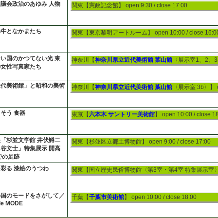
議会政治のあゆみ 人物
関東【憲政記念館】
open 9:30 / close 17:00
ぶ牛となかまたち
関東【東京黎明アートルーム】
open 10:00 / close 16:0
い国のかつてない光 東
神奈川【
神奈川県立近代美術館 葉山館
〈展示室1、2、3
の女性写真家たち
近代美術館」と昭和の美術
神奈川【
神奈川県立近代美術館 葉山館
〈展示室 3b〉】
そう 食器
東京【
六本木 サントリー美術館
】
open 10:00 / close 1
「杉並文学館 井伏鱒二
関東【杉並区立郷土博物館】
open 9:00 / close 17:00
谷文士」特集展示 開高
での足跡
彩る 漆絵のうつわ
関東【国立歴史民俗博物館〈第3室・第4室 特集展示室
の国のモードをさがして／
千葉【
千葉市美術館
】
open 10:00 / close 18:00
ale MODE