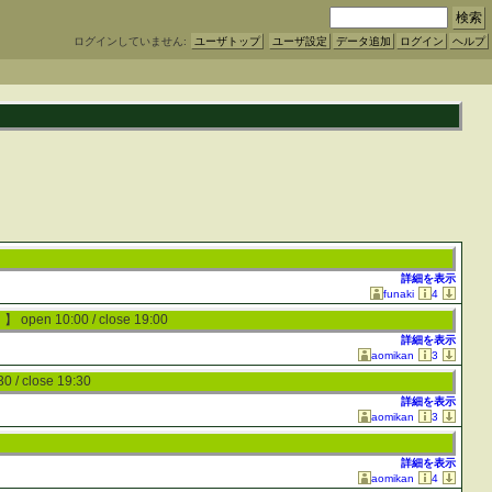
ログインしていません:
ユーザトップ
ユーザ設定
データ追加
ログイン
ヘルプ
詳細を表示
funaki
4
〉】
open 10:00 / close 19:00
詳細を表示
aomikan
3
0 / close 19:30
詳細を表示
aomikan
3
詳細を表示
aomikan
4