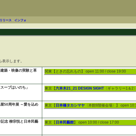
リリース
-
インフォ
ら表示します。
・建築・映像の実験と革
関東【ときの忘れもの】
open 11:00 / close 19:00
「スープはいのち」
東京【
六本木21_21 DESIGN SIGHT
〈ギャラリー1＆2
屋50周年展 ～愛を込め
東京【
日本橋タカシマヤ
〈本館8階催会場〉】
open 10:3
年記念 柳宗悦と日本民藝
東京【
日本民藝館
】
open 10:00 / close 17:00