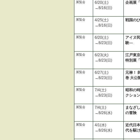
展覧会
6/20(土)
企画展
→8/16(日)
展覧会
4/25(土)
戦国のひ
→8/16(日)
展覧会
6/20(土)
アイヌ民
→8/23(日)
験―
展覧会
6/23(火)
江戸東
→8/23(日)
特別展「
展覧会
6/27(土)
元禄！ 
→8/23(日)
巻 大公
展覧会
7/4(土)
昭和の時
→8/23(日)
クショ
展覧会
7/4(土)
まなざし
→8/26(水)
の冒険
展覧会
4/1(水)
近代日本
→8/26(水)
代を駆