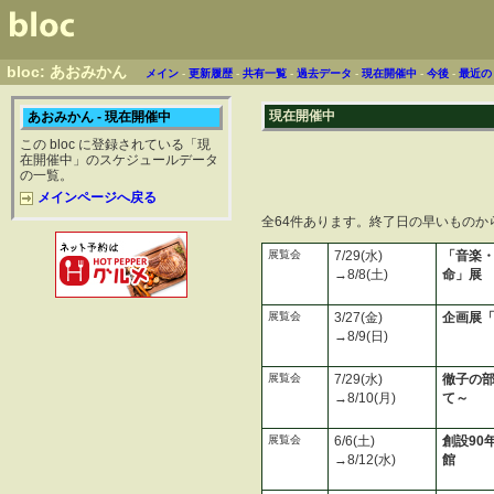
bloc: あおみかん
メイン
-
更新履歴
-
共有一覧
-
過去データ
-
現在開催中
-
今後
-
最近の
現在開催中
あおみかん - 現在開催中
この bloc に登録されている「現
在開催中」のスケジュールデータ
の一覧。
メインページへ戻る
全64件あります。終了日の早いものか
展覧会
7/29(水)
「音楽
→8/8(土)
命」展
展覧会
3/27(金)
企画展
→8/9(日)
展覧会
7/29(水)
徹子の部
→8/10(月)
て～
展覧会
6/6(土)
創設90
→8/12(水)
館