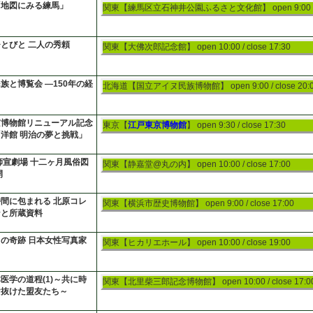
「地図にみる練馬」
関東【練馬区立石神井公園ふるさと文化館】
open 9:00 
とびと 二人の秀頼
関東【大佛次郎記念館】
open 10:00 / close 17:30
族と博覧会 ―150年の経
北海道【国立アイヌ民族博物館】
open 9:00 / close 20:
京博物館リニューアル記念
東京【
江戸東京博物館
】
open 9:30 / close 17:30
洋館 明治の夢と挑戦」
師宣劇場 十二ヶ月風俗図
関東【静嘉堂@丸の内】
open 10:00 / close 17:00
開
間に包まれる 北原コレ
関東【横浜市歴史博物館】
open 9:00 / close 17:00
ンと所蔵資料
の奇跡 日本女性写真家
関東【ヒカリエホール】
open 10:00 / close 19:00
医学の道程(1)～共に時
関東【北里柴三郎記念博物館】
open 10:00 / close 17:0
け抜けた盟友たち～