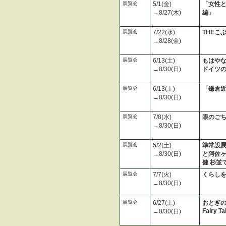
展覧会
5/1(金)
「女性と
→8/27(木)
編」
展覧会
7/22(水)
THEこ
→8/28(金)
展覧会
6/13(土)
もはやな
→8/30(日)
ドイツ
展覧会
6/13(土)
「鎌倉
→8/30(日)
展覧会
7/8(水)
眼のごち
→8/30(日)
展覧会
5/2(土)
準常設展
→8/30(日)
と阿佐ヶ
健 杉並
展覧会
7/7(火)
くらしを
→8/30(日)
展覧会
6/27(土)
おとぎ
Fairy T
→8/30(日)