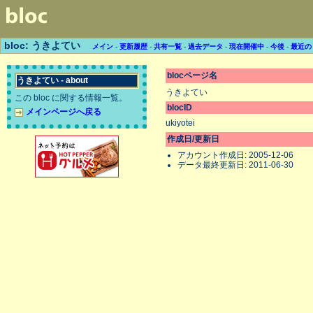
bloc: うきよてい
メイン
-
更新履歴
-
共有一覧
-
過去データ
-
現在開催中
-
今後
-
最近の
blocページ名
うきよてい - about
うきよてい
この bloc に関する情報一覧。
blocID
メインページへ戻る
ukiyotei
作成日/更新日
アカウント作成日: 2005-12-06
データ最終更新日: 2011-06-30