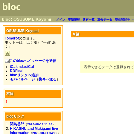
bloc: OSUSUME Koyomi
メイン
-
更新履歴
-
共有一覧
-
過去データ
-
現在開催中
-
OSUSUME Koyomi
今後
Tomorof
のコヨミ。
モットーは「広く浅く "一部" 深
く」
このblocへメッセージを送信
iCalendar/iCal
表示できるデータは登録されて
RDFical
blocリンクへ追加
モバイルページ
（
携帯へ送る
）
本日
！
blocリンク
関島岳郎
（
2026-08-03 11:38
）
HIKASHU and Makigami live
information
（
2026-08-01 04:00
）