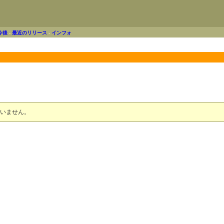
今後
-
最近のリリース
-
インフォ
いません。