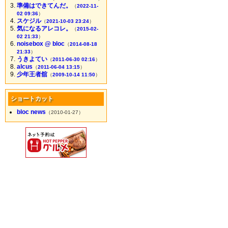
準備はできてんだ。
（
2022-11-
02 09:36
）
スケジル
（
2021-10-03 23:24
）
気になるアレコレ。
（
2015-02-
02 21:33
）
noisebox @ bloc
（
2014-08-18
21:33
）
うきよてい
（
2011-06-30 02:16
）
alcus
（
2011-06-04 13:15
）
少年王者舘
（
2009-10-14 11:50
）
ショートカット
bloc news
（2010-01-27）