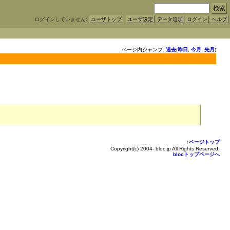
ログインしていません:
ユーザトップ
ユーザ設定
データ追加
ログイン
ヘルプ
ページ内ジャンプ:
過去
(
昨日
,
今月
,
先月
)
↑ページトップ
Copyright(c) 2004- bloc.jp All Rights Reserved.
blocトップページへ