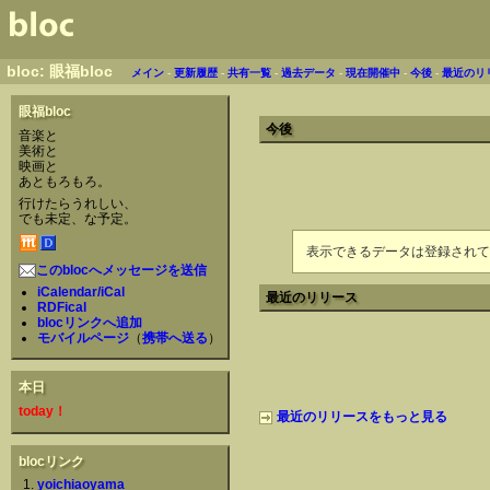
bloc: 眼福bloc
メイン
-
更新履歴
-
共有一覧
-
過去データ
-
現在開催中
-
今後
-
最近のリ
眼福bloc
今後
音楽と
美術と
映画と
あともろもろ。
行けたらうれしい、
でも未定、な予定。
表示できるデータは登録されて
このblocへメッセージを送信
iCalendar/iCal
最近のリリース
RDFical
blocリンクへ追加
モバイルページ
（
携帯へ送る
）
本日
today！
最近のリリースをもっと見る
blocリンク
yoichiaoyama