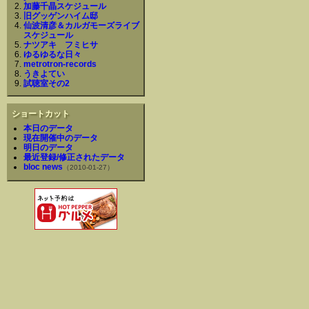
加藤千晶スケジュール
旧グッゲンハイム邸
仙波清彦＆カルガモーズライブ
スケジュール
ナツアキ フミヒサ
ゆるゆるな日々
metrotron-records
うきよてい
試聴室その2
ショートカット
本日のデータ
現在開催中のデータ
明日のデータ
最近登録/修正されたデータ
bloc news
（2010-01-27）