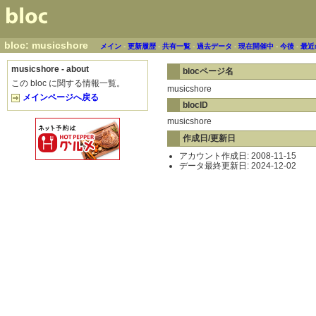
bloc: musicshore
メイン
-
更新履歴
-
共有一覧
-
過去データ
-
現在開催中
-
今後
-
最近
musicshore - about
blocページ名
この bloc に関する情報一覧。
musicshore
メインページへ戻る
blocID
musicshore
作成日/更新日
アカウント作成日: 2008-11-15
データ最終更新日: 2024-12-02