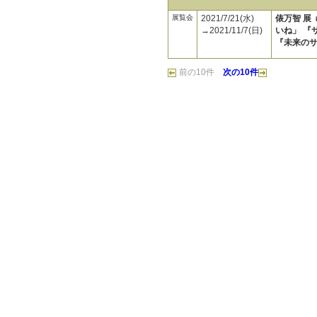
展覧会
2021/7/21(水)
俵万智 展
→2021/11/7(日)
いね」 『
『未来の
前の10件
次の10件