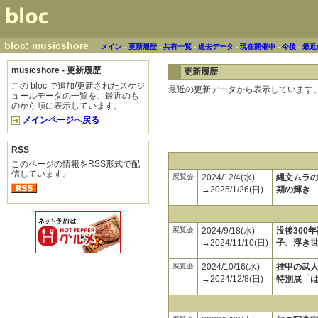
bloc: musicshore
メイン
-
更新履歴
-
共有一覧
-
過去データ
-
現在開催中
-
今後
-
最近
musicshore - 更新履歴
更新履歴
この bloc で追加/更新されたスケジ
最近の更新データから表示しています
ュールデータの一覧を、最近のも
のから順に表示しています。
メインページへ戻る
RSS
このページの情報をRSS形式で配
信しています。
展覧会
2024/12/4(水)
縄文ムラの
→2025/1/26(日)
期の輝き
展覧会
2024/9/18(水)
没後300
→2024/11/10(日)
子、浮き
展覧会
2024/10/16(水)
挂甲の武人
→2024/12/8(日)
特別展「