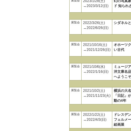
展覧会
2023/1/28(土)
幻の写真家
→2023/3/12(日)
ド 知られ
展覧会
2022/3/26(土)
シダネル
→2022/6/26(日)
展覧会
2021/10/16(土)
オホーツ
→2021/12/26(日)
い古代
展覧会
2021/10/6(水)
ミュージア
→2022/1/16(日)
洋文庫名
へようこ
展覧会
2021/10/2(土)
横浜の大名
→2021/11/23(火)
「日記」
動の4年
展覧会
2022/1/22(土)
ドレスデ
→2022/4/3(日)
フェルメー
絵画展