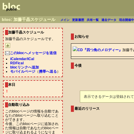
bloc: 加藤千晶スケジュール
メイン
-
更新履歴
-
共有一覧
-
過去データ
-
現在開催
加藤千晶スケジュール
お知らせ
加藤千晶のスケジュールです。
CD『四つ角のメロディー』
加藤
このblocへメッセージを送信
iCalendar/iCal
RDFical
今後
blocリンクへ追加
モバイルページ
（
携帯へ送る
）
本日
！
表示できるデータは登録されて
自動取り込み
最近のリリース
このblocページの情報を自動であ
なたのblocページへ取り込むこと
ができます。
今後、このblocページに追加され
た情報は自動であなたのblocペー
ジに取り込まれるようになりま