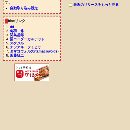
す。
最近のリリースをもっと見る
自動取り込み設定
blocリンク
tld
鳥羽 修
関島岳郎
栗コーダーカルテット
スケジル
ナツアキ フミヒサ
タマコウォルズ(tamacowolds)
近藤研二