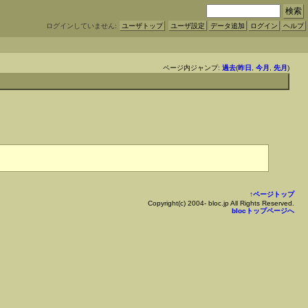
ログインしていません:
ユーザトップ
ユーザ設定
データ追加
ログイン
ヘルプ
ページ内ジャンプ:
過去
(
昨日
,
今月
,
先月
)
↑ページトップ
Copyright(c) 2004- bloc.jp All Rights Reserved.
blocトップページへ