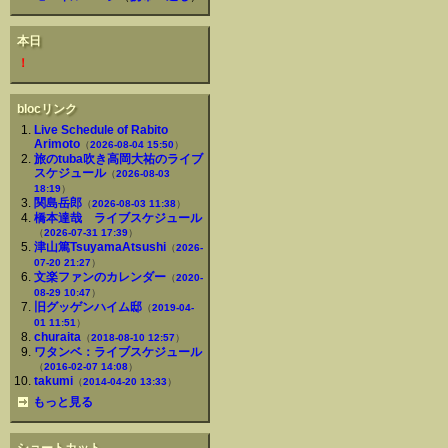
本日
！
blocリンク
Live Schedule of Rabito
Arimoto
（
2026-08-04 15:50
）
旅のtuba吹き高岡大祐のライブ
スケジュール
（
2026-08-03
18:19
）
関島岳郎
（
2026-08-03 11:38
）
橋本達哉 ライブスケジュール
（
2026-07-31 17:39
）
津山篤TsuyamaAtsushi
（
2026-
07-20 21:27
）
文楽ファンのカレンダー
（
2020-
08-29 10:47
）
旧グッゲンハイム邸
（
2019-04-
01 11:51
）
churaita
（
2018-08-10 12:57
）
ワタンベ：ライブスケジュール
（
2016-02-07 14:08
）
takumi
（
2014-04-20 13:33
）
もっと見る
ショートカット