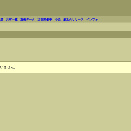
履歴
-
共有一覧
-
過去データ
-
現在開催中
-
今後
-
最近のリリース
-
インフォ
いません。