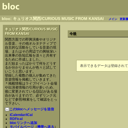
bloc: キュリオス関西/CURIOUS MUSIC FROM KANSAI
メイン
-
更新
キュリオス関西/CURIOUS MUSIC
FROM KANSAI
今後
関西方面での即興演奏やオリジナ
ル音楽、その他オルタナティブで
自主的な活動をしている音楽の現
場、またはその周辺での興味深い
出来事の告知広報を淡々と共有す
るために作成しました。
まだ始まったばかりで何をどうす
表示できるデータは登録されて
るか分かりませんが色々と試して
いこうと思います。
登録した複数の個人が集めてきた
音楽情報を掲載していきます。
＊掲載情報はライブ/イベント会場
や出演者情報の引用が多いため、
後に変更されている/誤記がある場
合がありますので、必ずリンク元
などで参照/検索をして確認をとっ
て下さい。
このblocへメッセージを送信
iCalendar/iCal
RDFical
blocリンクへ追加
モバイルページ
（
携帯へ送る
）