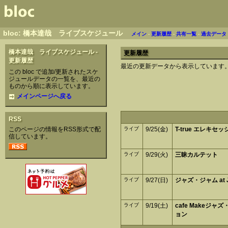
bloc: 橋本達哉 ライブスケジュール
メイン
-
更新履歴
-
共有一覧
-
過去データ
橋本達哉 ライブスケジュール -
更新履歴
更新履歴
最近の更新データから表示しています
この bloc で追加/更新されたスケ
ジュールデータの一覧を、最近の
ものから順に表示しています。
メインページへ戻る
RSS
このページの情報をRSS形式で配
ライブ
9/25(金)
T-true エレキセ
信しています。
ライブ
9/29(火)
三昧カルテット
ライブ
9/27(日)
ジャズ・ジャム at J
ライブ
9/19(土)
cafe Makeジャ
ョン