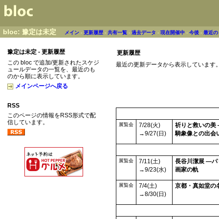
bloc: 豫定は未定
メイン
-
更新履歴
-
共有一覧
-
過去データ
-
現在開催中
-
今後
-
最近の
豫定は未定 - 更新履歴
更新履歴
この bloc で追加/更新されたスケジ
最近の更新データから表示しています
ュールデータの一覧を、最近のも
のから順に表示しています。
メインページへ戻る
RSS
このページの情報をRSS形式で配
信しています。
展覧会
7/28(火)
祈りと救いの美 
→9/27(日)
騎象像との出会
展覧会
7/11(土)
長谷川潔展 ―
→9/23(水)
画家の軌
展覧会
7/4(土)
京都・真如堂の
→8/30(日)