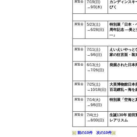
展覧会
7/19(日)
カンディンスキ
→9/3(木)
びく
展覧会
5/23(土)
特別展「日本・ベ
→6/28(日)
周年記念 ―美
―」
展覧会
7/11(土)
えいえいやっと
→9/6(日)
家の狂言面・装
展覧会
6/13(土)
発掘された日本列
→7/26(日)
展覧会
7/25(土)
大英博物館日本
→10/18(日)
百花繚乱～海を
展覧会
7/14(火)
特別展「空海と
→9/6(日)
展覧会
7/4(土)
生誕130年 前
→8/30(日)
レアリスム
前の10件
次の10件