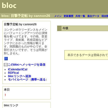
bloc: 目撃予定帖 by cannon26
メイン
-
更新履歴
-
共有一覧
-
過去データ
-
現在
目撃予定帖 by cannon26
今後
コンテンポラリーダンスをメイン
にパフォーミングアーツの公演情
報を載っけてます。その他、音楽
ライブ、美術展、民俗芸能などア
ンテナにかかった情報が載りま
す。関西圏のものが中心です。全
部行きたいですが、そうは問屋が
卸しません。
表示できるデータは登録されて
このblocへメッセージを送信
iCalendar/iCal
RDFical
blocリンクへ追加
モバイルページ
（
携帯へ送る
）
本日
！
blocリンク