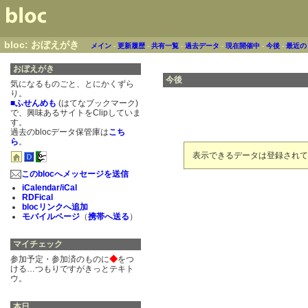
bloc: おぼえがき
メイン
-
更新履歴
-
共有一覧
-
過去データ
-
現在開催中
-
今後
-
最近の
おぼえがき
今後
気になるものごと、とにかくずら
り。
■ふせんめも
(はてなブックマーク)
で、興味あるサイトをClipしていま
す。
過去のblocデータ保管庫は
こち
ら
。
表示できるデータは登録されて
このblocへメッセージを送信
iCalendar/iCal
RDFical
blocリンクへ追加
モバイルページ
（
携帯へ送る
）
マイチェック
参加予定・参加済のものに
◆
をつ
ける…つもりですがきっとテキト
ウ。
本日