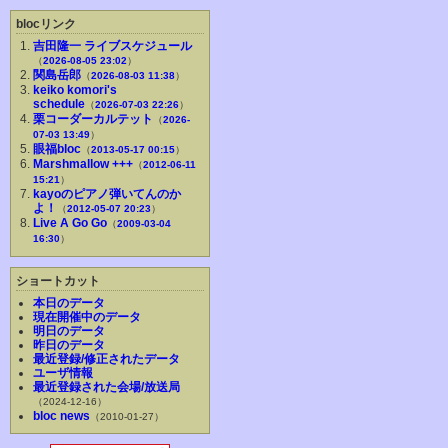
blocリンク
吉田隆一 ライブスケジュール
（
2026-08-05 23:02
）
関島岳郎
（
2026-08-03 11:38
）
keiko komori's
schedule
（
2026-07-03 22:26
）
栗コーダーカルテット
（
2026-
07-03 13:49
）
眼福bloc
（
2013-05-17 00:15
）
Marshmallow +++
（
2012-06-11
15:21
）
kayoのピアノ弾いてんのか
よ！
（
2012-05-07 20:23
）
Live A Go Go
（
2009-03-04
16:30
）
ショートカット
本日のデータ
現在開催中のデータ
明日のデータ
昨日のデータ
最近登録/修正されたデータ
ユーザ情報
最近登録された会場/放送局
（2024-12-16）
bloc news
（2010-01-27）