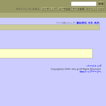
ログインしていません:
ユーザトップ
ユーザ設定
データ追加
ログイン
ヘルプ
ページ内ジャンプ:
過去
(
昨日
,
今月
,
先月
)
↑ページトップ
Copyright(c) 2004- bloc.jp All Rights Reserved.
blocトップページへ