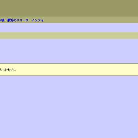
今後
-
最近のリリース
-
インフォ
いません。