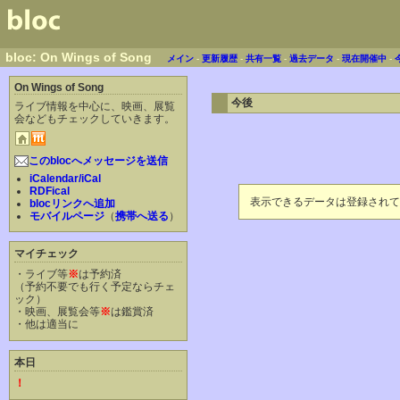
bloc: On Wings of Song
メイン
-
更新履歴
-
共有一覧
-
過去データ
-
現在開催中
-
On Wings of Song
今後
ライブ情報を中心に、映画、展覧
会などもチェックしていきます。
このblocへメッセージを送信
iCalendar/iCal
RDFical
表示できるデータは登録されて
blocリンクへ追加
モバイルページ
（
携帯へ送る
）
マイチェック
・ライブ等
※
は予約済
（予約不要でも行く予定ならチェ
ック）
・映画、展覧会等
※
は鑑賞済
・他は適当に
本日
！