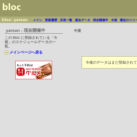
bloc: yarsan
メイン
-
更新履歴
-
共有一覧
-
過去データ
-
現在開催中
-
今後
-
最近のリリ
yarsan - 現在開催中
今後
この bloc に登録されている「今
後」のスケジュールデータの一
覧。
メインページへ戻る
今後のデータはまだ登録されて