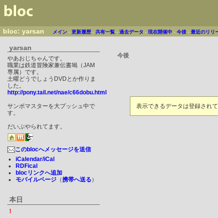
bloc: yarsan
メイン
-
更新履歴
-
共有一覧
-
過去データ
-
現在開催中
-
今後
-
最近のリリ
yarsan
今後
やあおじちゃんです。
職業は鉄道冒険家兼伝書鳩（JAM
専属）です。
土曜どうでしょうDVDとか作りま
した。
http://pony.tail.net/nae/c66dobu.html
サンボマスターを大プッシュ中で
表示できるデータは登録されて
す。
だいぶやられてます。
このblocへメッセージを送信
iCalendar/iCal
RDFical
blocリンクへ追加
モバイルページ
（
携帯へ送る
）
本日
！