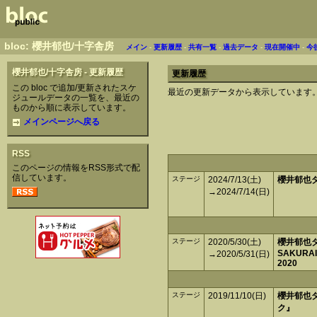
bloc: 櫻井郁也/十字舎房
メイン
-
更新履歴
-
共有一覧
-
過去データ
-
現在開催中
-
今
櫻井郁也/十字舎房 - 更新履歴
更新履歴
この bloc で追加/更新されたスケ
最近の更新データから表示しています
ジュールデータの一覧を、最近の
ものから順に表示しています。
メインページへ戻る
RSS
このページの情報をRSS形式で配
信しています。
ステージ
2024/7/13(土)
櫻井郁也
→2024/7/14(日)
ステージ
2020/5/30(土)
櫻井郁也ダ
SAKURAI
→2020/5/31(日)
2020
ステージ
2019/11/10(日)
櫻井郁也
ク』