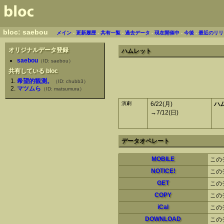
bloc: saebou
メイン
-
更新履歴
-
共有一覧
-
過去データ
-
現在開催中
-
今後
-
最近のリリ
オリジナルデータ登録
ハムレット
saebou
（ID: saebou）
共有している bloc
希望的観測。
（ID: chubb3）
マツムら
（ID: matsumura）
演劇
6/22(月)
ハ
→7/12(日)
データオペレート
MOBILE
この
NOTICE!
この
GET
この
COPY
この
iCal
この
DOWNLOAD
この