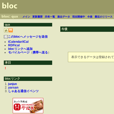
bloc: qux
メイン
-
更新履歴
-
共有一覧
-
過去データ
-
現在開催中
-
今後
-
最近のリリース
qux
今後
このblocへメッセージを送信
iCalendar/iCal
RDFical
blocリンクへ追加
モバイルページ
（
携帯へ送る
）
表示できるデータは登録されて
本日
！
blocリンク
junjun
yarsan
しゃある通信イベンツ