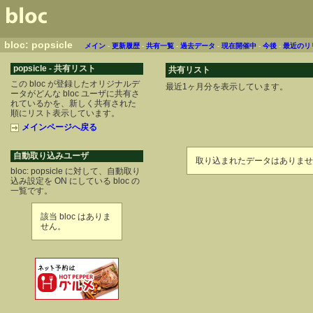
bloc: popsicle
メイン
-
更新履歴
-
共有一覧
-
過去データ
-
現在開催中
-
今後
-
最近のリ
popsicle - 共有リスト
共有リスト
この bloc が登録したオリジナルデ
最近1ヶ月分を表示しています。
ータがどんな bloc ユーザに共有さ
れているかを、新しく共有された
順にリスト表示しています。
メインページへ戻る
自動取り込みユーザ
取り込まれたデータはありませ
bloc: popsicle に対して、自動取り
込み設定を ON にしている bloc の
一覧です。
該当 bloc はありま
せん。