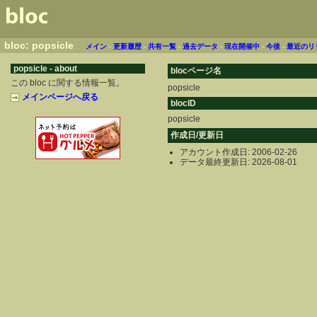
bloc: popsicle
メイン
-
更新履歴
-
共有一覧
-
過去データ
-
現在開催中
-
今後
-
最近のリ
popsicle - about
blocページ名
この bloc に関する情報一覧。
popsicle
メインページへ戻る
blocID
popsicle
作成日/更新日
アカウント作成日: 2006-02-26
データ最終更新日: 2026-08-01