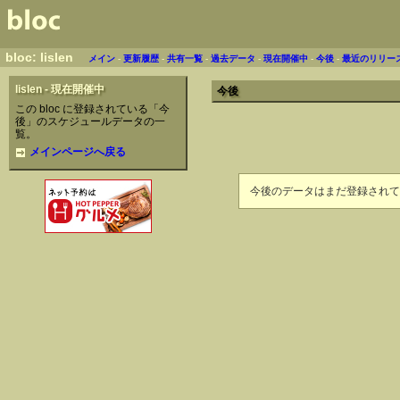
bloc: lislen
メイン
-
更新履歴
-
共有一覧
-
過去データ
-
現在開催中
-
今後
-
最近のリリー
lislen - 現在開催中
今後
この bloc に登録されている「今
後」のスケジュールデータの一
覧。
メインページへ戻る
今後のデータはまだ登録されて