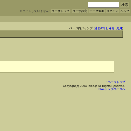
ログインしていません:
ユーザトップ
ユーザ設定
データ追加
ログイン
ヘルプ
ページ内ジャンプ:
過去
(
昨日
,
今月
,
先月
)
↑ページトップ
Copyright(c) 2004- bloc.jp All Rights Reserved.
blocトップページへ