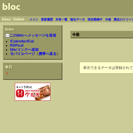
bloc: lislen
メイン
-
更新履歴
-
共有一覧
-
過去データ
-
現在開催中
-
今後
-
最近のリリー
lislen
今後
このblocへメッセージを送信
iCalendar/iCal
RDFical
blocリンクへ追加
モバイルページ
（
携帯へ送る
）
本日
表示できるデータは登録されて
！