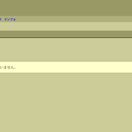
ス
-
インフォ
いません。