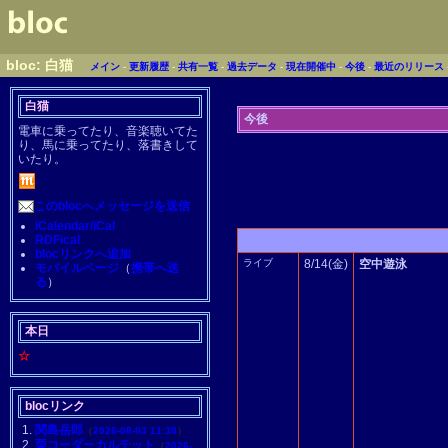
bloc: 白猫
メイン
-
更新履歴
-
共有一覧
-
過去データ
-
現在開催中
-
今後
-
最近のリリース
白猫
今後
電車に乗ってたり、音楽聴いてた
り、馬に乗ってたり、落書きして
いたり。
このblocへメッセージを送信
iCalendar/iCal
RDFical
blocリンクへ追加
ライブ
8/14(金)
空中遊泳
モバイルページ
（
携帯へ送
る
）
本日
☆
blocリンク
関島岳郎
（
2026-08-03 11:38
）
栗コーダーカルテット
（
2026-