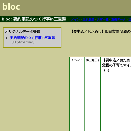
bloc: 要約筆記のつく行事in三重県
メイン
-
更新履歴
-
共有一覧
-
過去データ
-
オリジナルデータ登録
【要申込／おためし】四日市市 父親の
要約筆記のつく行事in三重県
（ID: yheventmie）
イベント
9/13(日)
【要申込／おため
父親の子育てマイ
（3）