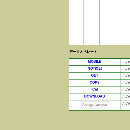
データオペレート
MOBILE
この
NOTICE!
この
GET
この
COPY
この
iCal
この
DOWNLOAD
この
この