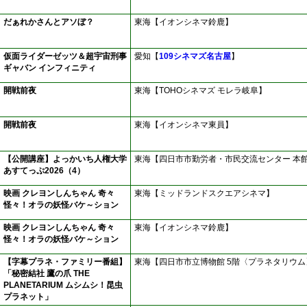
だぁれかさんとアソぼ？
東海【イオンシネマ鈴鹿】
仮面ライダーゼッツ＆超宇宙刑事
愛知【
109シネマズ名古屋
】
ギャバン インフィニティ
開戦前夜
東海【TOHOシネマズ モレラ岐阜】
開戦前夜
東海【イオンシネマ東員】
【公開講座】よっかいち人権大学
東海【四日市市勤労者・市民交流センター 本
あすてっぷ2026（4）
映画 クレヨンしんちゃん 奇々
東海【ミッドランドスクエアシネマ】
怪々！オラの妖怪バケ～ション
映画 クレヨンしんちゃん 奇々
東海【イオンシネマ鈴鹿】
怪々！オラの妖怪バケ～ション
【字幕プラネ・ファミリー番組】
東海【四日市市立博物館 5階〈プラネタリウム
「秘密結社 鷹の爪 THE
PLANETARIUM ムシムシ！昆虫
プラネット」