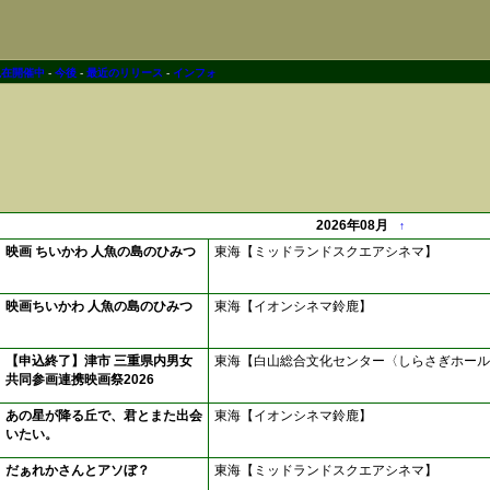
現在開催中
-
今後
-
最近のリリース
-
インフォ
2026年08月
↑
映画 ちいかわ 人魚の島のひみつ
東海【ミッドランドスクエアシネマ】
映画ちいかわ 人魚の島のひみつ
東海【イオンシネマ鈴鹿】
【申込終了】津市 三重県内男女
東海【白山総合文化センター〈しらさぎホール
共同参画連携映画祭2026
あの星が降る丘で、君とまた出会
東海【イオンシネマ鈴鹿】
いたい。
だぁれかさんとアソぼ？
東海【ミッドランドスクエアシネマ】