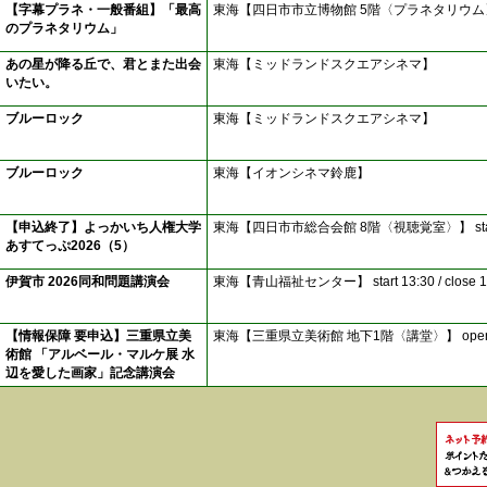
【字幕プラネ・一般番組】「最高
東海【四日市市立博物館 5階〈プラネタリウム
のプラネタリウム」
あの星が降る丘で、君とまた出会
東海【ミッドランドスクエアシネマ】
いたい。
ブルーロック
東海【ミッドランドスクエアシネマ】
ブルーロック
東海【イオンシネマ鈴鹿】
【申込終了】よっかいち人権大学
東海【四日市市総合会館 8階〈視聴覚室〉】
st
あすてっぷ2026（5）
伊賀市 2026同和問題講演会
東海【青山福祉センター】
start 13:30 / close 
【情報保障 要申込】三重県立美
東海【三重県立美術館 地下1階〈講堂〉】
open
術館 「アルベール・マルケ展 水
辺を愛した画家」記念講演会