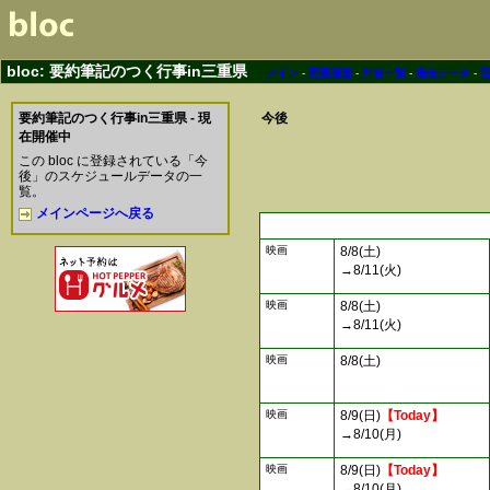
bloc: 要約筆記のつく行事in三重県
メイン
-
更新履歴
-
共有一覧
-
過去データ
-
要約筆記のつく行事in三重県 - 現
今後
在開催中
この bloc に登録されている「今
後」のスケジュールデータの一
覧。
メインページへ戻る
映画
8/8(土)
→8/11(火)
映画
8/8(土)
→8/11(火)
映画
8/8(土)
映画
8/9(日)
【Today】
→8/10(月)
映画
8/9(日)
【Today】
→8/10(月)