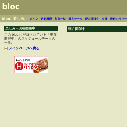
bloc: 楽しみ
メイン
-
更新履歴
-
共有一覧
-
過去データ
-
現在開催中
-
今後
-
最近のリリ
楽しみ - 現在開催中
現在開催中
この bloc に登録されている「現在
開催中」のスケジュールデータの
一覧。
メインページへ戻る