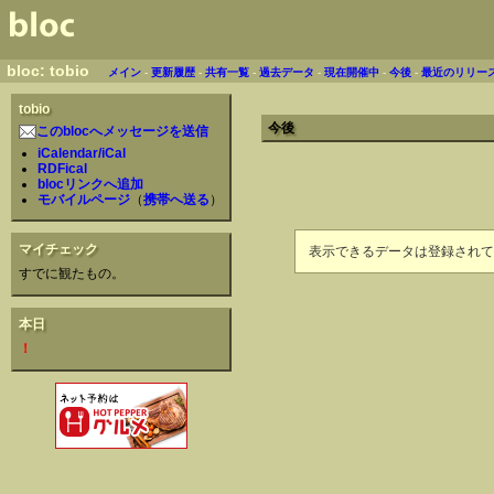
bloc: tobio
メイン
-
更新履歴
-
共有一覧
-
過去データ
-
現在開催中
-
今後
-
最近のリリー
tobio
今後
このblocへメッセージを送信
iCalendar/iCal
RDFical
blocリンクへ追加
モバイルページ
（
携帯へ送る
）
マイチェック
表示できるデータは登録されて
すでに観たもの。
本日
！