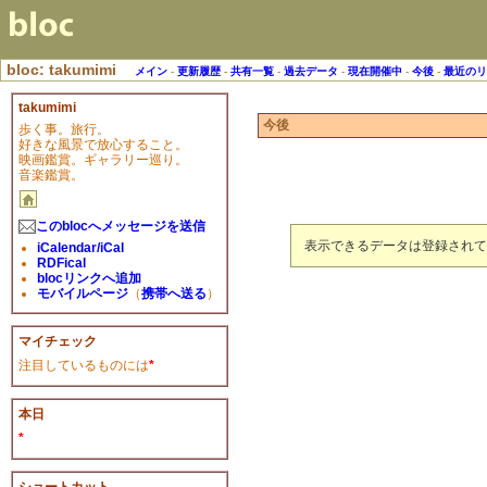
bloc: takumimi
メイン
-
更新履歴
-
共有一覧
-
過去データ
-
現在開催中
-
今後
-
最近の
takumimi
今後
歩く事。旅行。
好きな風景で放心すること。
映画鑑賞。ギャラリー巡り。
音楽鑑賞。
このblocへメッセージを送信
表示できるデータは登録されて
iCalendar/iCal
RDFical
blocリンクへ追加
モバイルページ
（
携帯へ送る
）
マイチェック
注目しているものには
*
本日
*
ショートカット