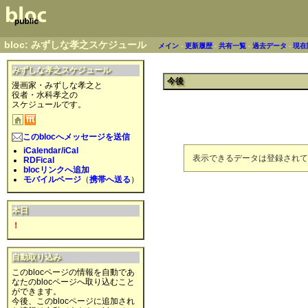
bloc: みずしな孝之スケジュール
メイン
-
更新履歴
-
共有一覧
-
過去データ
-
現在
みずしな孝之スケジュール
今後
漫画家・みずしな孝之と
役者・水科孝之の
スケジュールです。
このblocへメッセージを送信
iCalendar/iCal
表示できるデータは登録されて
RDFical
blocリンクへ追加
モバイルページ
（
携帯へ送る
）
本日
！
自動取り込み
このblocページの情報を自動であ
なたのblocページへ取り込むこと
ができます。
今後、このblocページに追加され