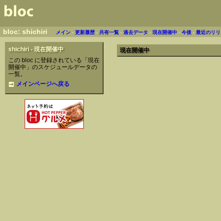
bloc: shichiri
メイン
-
更新履歴
-
共有一覧
-
過去データ
-
現在開催中
-
今後
-
最近のリリ
shichiri - 現在開催中
現在開催中
この bloc に登録されている「現在
開催中」のスケジュールデータの
一覧。
メインページへ戻る