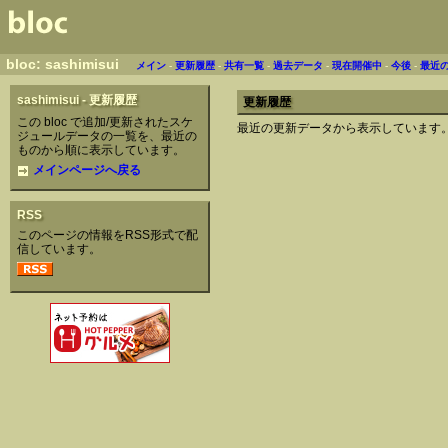
bloc: sashimisui
メイン
-
更新履歴
-
共有一覧
-
過去データ
-
現在開催中
-
今後
-
最近
sashimisui - 更新履歴
更新履歴
この bloc で追加/更新されたスケ
最近の更新データから表示しています
ジュールデータの一覧を、最近の
ものから順に表示しています。
メインページへ戻る
RSS
このページの情報をRSS形式で配
信しています。