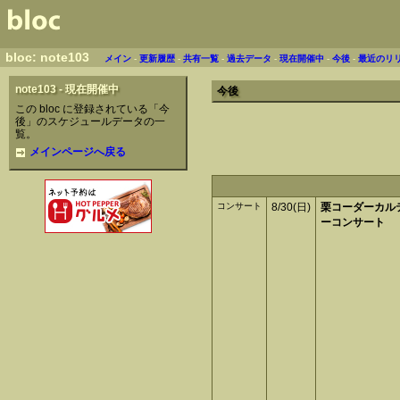
bloc: note103
メイン
-
更新履歴
-
共有一覧
-
過去データ
-
現在開催中
-
今後
-
最近のリ
note103 - 現在開催中
今後
この bloc に登録されている「今
後」のスケジュールデータの一
覧。
メインページへ戻る
コンサート
8/30(日)
栗コーダーカル
ーコンサート