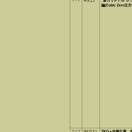
9/5(土)
"新カリチアル"レ
編(Cubic Zero
ライブ
9/12(土)
TKO＋中島弘惠、