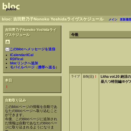
bloc: 吉田野乃子Nonoko Yoshidaライヴスケジュール
メイン
-
更新履
吉田野乃子Nonoko Yoshidaライ
今後
ヴスケジュール
このblocへメッセージを送信
iCalendar/iCal
RDFical
blocリンクへ追加
モバイルページ
（
携帯へ送る
）
ライブ
8/9(日)
！
Litha vol.20 
本日
昼八つ特別編※ゲ
！
自動取り込み
このblocページの情報を自動であ
なたのblocページへ取り込むこと
ができます。
今後、このblocページに追加され
た情報は自動であなたのblocペー
ジに取り込まれるようになりま