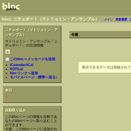
bloc: ニチェボー！（マトリョミン・アンサンブル）
メイン
-
更新履歴
-
ニチェボー！（マトリョミン・ア
今後
ンサンブル）
マトリョミン・アンサンブル「ニ
チェボー！」の出演情報
このblocへメッセージを送信
iCalendar/iCal
表示できるデータは登録されて
RDFical
blocリンクへ追加
モバイルページ
（
携帯へ送る
）
本日
！
自動取り込み
このblocページの情報を自動であ
なたのblocページへ取り込むこと
ができます。
今後、このblocページに追加され