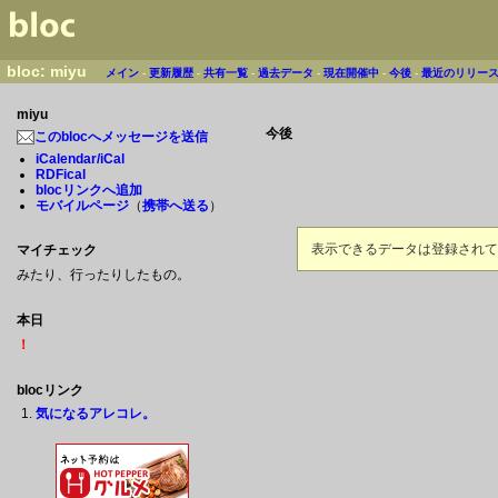
bloc: miyu
メイン
-
更新履歴
-
共有一覧
-
過去データ
-
現在開催中
-
今後
-
最近のリリー
miyu
今後
このblocへメッセージを送信
iCalendar/iCal
RDFical
blocリンクへ追加
モバイルページ
（
携帯へ送る
）
表示できるデータは登録されて
マイチェック
みたり、行ったりしたもの。
本日
！
blocリンク
気になるアレコレ。