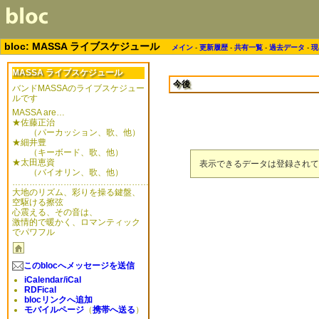
bloc: MASSA ライブスケジュール
メイン
-
更新履歴
-
共有一覧
-
過去データ
-
現
MASSA ライブスケジュール
今後
バンドMASSAのライブスケジュー
ルです
MASSA are…
★佐藤正治
（パーカッション、歌、他）
★細井豊
（キーボード、歌、他）
★太田恵資
表示できるデータは登録されて
（バイオリン、歌、他）
…………………………………………
大地のリズム、彩りを操る鍵盤、
空駆ける擦弦
心震える、その音は、
激情的で暖かく、ロマンティック
でパワフル
このblocへメッセージを送信
iCalendar/iCal
RDFical
blocリンクへ追加
モバイルページ
（
携帯へ送る
）