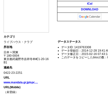
iCal
DOWNLOAD
カテゴリ
データステータス
ライブハウス・クラブ
所在地
データID: 1419763308
データ登録日：2014-12-28 19:41:4
日本 > 関東
データ修正日：2015-02-16 07:43:1
〒180-0004
このデータをコピーしたblocの数：
東京都武蔵野市吉祥寺本町1-20-16
B1
連絡先
0422-23-2251
URL
www.mandala.gr.jp/spc....
URL(Mobile)
（未登録）