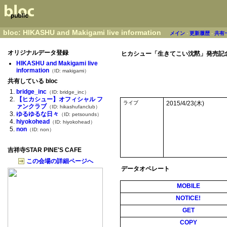
bloc: HIKASHU and Makigami live information
メイン
-
更新履歴
-
共有
オリジナルデータ登録
ヒカシュー「生きてこい沈黙」発売記
HIKASHU and Makigami live
information
（ID: makigami）
共有している bloc
bridge_inc
（ID: bridge_inc）
【ヒカシュー】オフィシャル フ
ライブ
2015/4/23(木)
ァンクラブ
（ID: hikashufanclub）
ゆるゆるな日々
（ID: petsounds）
hiyokohead
（ID: hiyokohead）
non
（ID: non）
吉祥寺STAR PINE'S CAFE
この会場の詳細ページへ
データオペレート
MOBILE
NOTICE!
GET
COPY