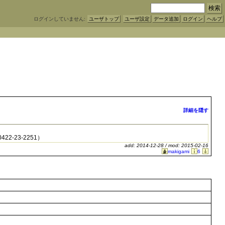
ログインしていません:
ユーザトップ
ユーザ設定
データ追加
ログイン
ヘルプ
詳細を隠す
422-23-2251）
add: 2014-12-28 / mod: 2015-02-16
makigami
6