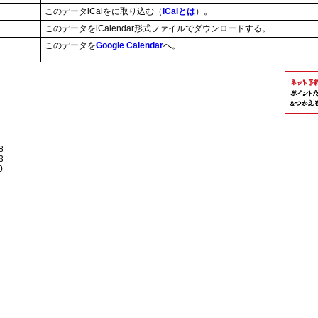
このデータiCalをに取り込む（
iCalとは
）。
このデータをiCalendar形式ファイルでダウンロードする。
このデータを
Google Calendar
へ。
8
3
0