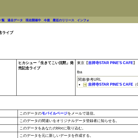
一覧
-
過去データ
-
現在開催中
-
今後
-
最近のリリース
-
インフォ
念ライブ
ヒカシュー「生きてこい沈黙」発
東京【
吉祥寺STAR PINE'S CAFE
】
売記念ライブ
tba
関連/参考URL
吉祥寺STAR PINE'S CAFE
（0
このデータの
モバイルページ
をメールで送信。
このデータの間違いをオリジナルデータ登録者に知らせる。
このデータをあなたのblocに取り込む。
このデータを元に新しいデータを作成する。