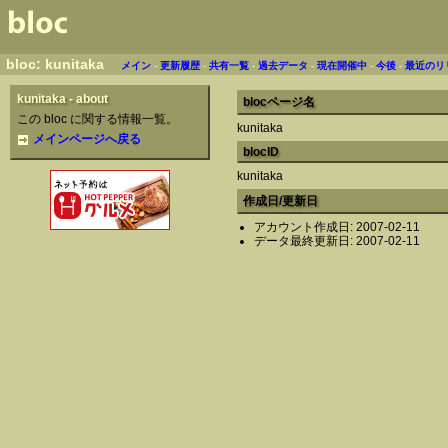
bloc: kunitaka
メイン
-
更新履歴
-
共有一覧
-
過去データ
-
現在開催中
-
今後
-
最近のリ
kunitaka - about
blocページ名
この bloc に関する情報一覧。
kunitaka
メインページへ戻る
blocID
kunitaka
作成日/更新日
アカウント作成日: 2007-02-11
データ最終更新日: 2007-02-11