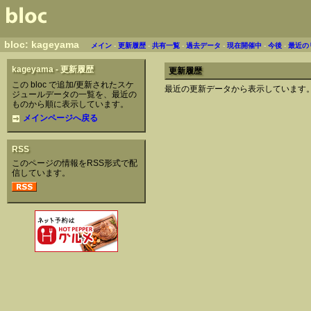
bloc: kageyama
メイン
-
更新履歴
-
共有一覧
-
過去データ
-
現在開催中
-
今後
-
最近の
kageyama - 更新履歴
更新履歴
この bloc で追加/更新されたスケ
最近の更新データから表示しています
ジュールデータの一覧を、最近の
ものから順に表示しています。
メインページへ戻る
RSS
このページの情報をRSS形式で配
信しています。