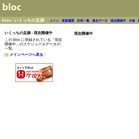
bloc: いくっちの足跡
メイン
-
更新履歴
-
共有一覧
-
過去データ
-
現在開催中
-
今後
-
いくっちの足跡 - 現在開催中
現在開催中
この bloc に登録されている「現在
開催中」のスケジュールデータの
一覧。
メインページへ戻る