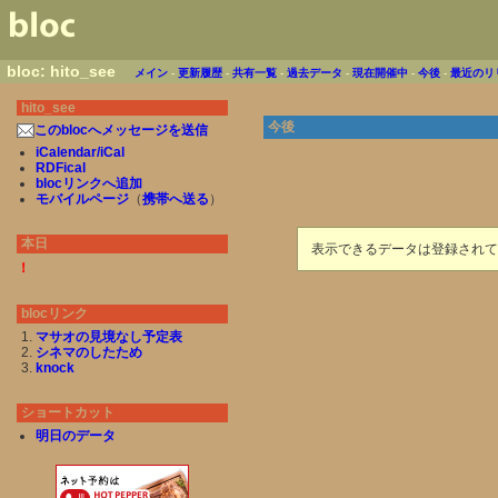
bloc: hito_see
メイン
-
更新履歴
-
共有一覧
-
過去データ
-
現在開催中
-
今後
-
最近のリ
hito_see
今後
このblocへメッセージを送信
iCalendar/iCal
RDFical
blocリンクへ追加
モバイルページ
（
携帯へ送る
）
本日
表示できるデータは登録されて
！
blocリンク
マサオの見境なし予定表
シネマのしたため
knock
ショートカット
明日のデータ