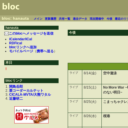
bloc: hanauta
メイン
-
更新履歴
-
共有一覧
-
過去データ
-
現在開催中
-
今後
-
最近のリ
hanauta
今後
このblocへメッセージを送信
iCalendar/iCal
RDFical
blocリンクへ追加
モバイルページ
（
携帯へ送る
）
本日
！
ライブ
8/14(金)
空中遊泳
blocリンク
関島岳郎
ライブ
8/15(土)
No More Wa
栗コーダーカルテット
のない明日~
CICALA-MVTA/大熊ワタル
近藤研二
ライブ
8/25(火)
こまっちゃクレ
ライブ
8/26(水)
桜港