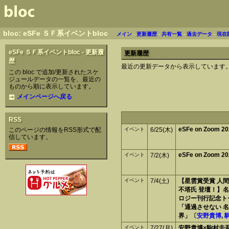
bloc: eSFe ＳＦ系イベントbloc
メイン
-
更新履歴
-
共有一覧
-
過去データ
-
現在
eSFe ＳＦ系イベントbloc - 更新履
更新履歴
歴
最近の更新データから表示しています
この bloc で追加/更新されたスケ
ジュールデータの一覧を、最近の
ものから順に表示しています。
メインページへ戻る
RSS
eSFe on Zoom 2
このページの情報をRSS形式で配
イベント
6/25(木)
信しています。
eSFe on Zoom 2
イベント
7/2(木)
イベント
7/4(土)
【星雲賞受賞 人
不塔氏 登壇！】名
ロジー刊行記念ト
「通過させない 名
界」〔
安野貴博
,
イベント
7/27(月)
安野貴博×駒村圭