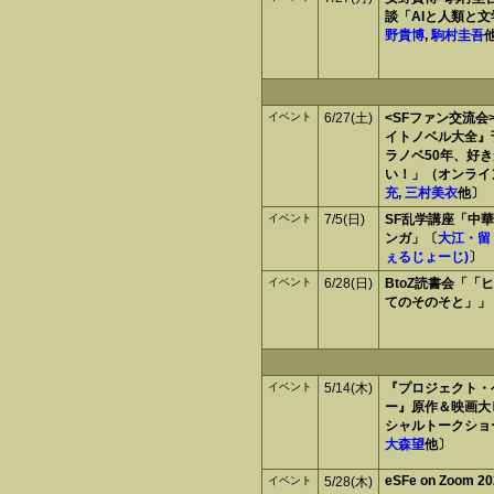
談「AIと人類と
野貴博
,
駒村圭吾
イベント
6/27(土)
<SFファン交流会
イトノベル大全』
ラノベ50年、好
い！」（オンライ
充
,
三村美衣
他〕
イベント
7/5(日)
SF乱学講座「中
ンガ」〔
大江・留
ぇるじょーじ)
〕
イベント
6/28(日)
BtoZ読書会「「
てのそのそと」」
イベント
5/14(木)
『プロジェクト・
ー』原作＆映画大
シャルトークショ
大森望
他〕
eSFe on Zoom 2
イベント
5/28(木)