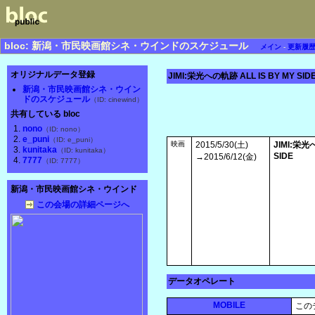
bloc: 新潟・市民映画館シネ・ウインドのスケジュール
メイン
-
更新履
オリジナルデータ登録
JIMI:栄光への軌跡 ALL IS BY MY SID
新潟・市民映画館シネ・ウイン
ドのスケジュール
（ID: cinewind）
共有している bloc
nono
（ID: nono）
e_puni
（ID: e_puni）
映画
2015/5/30(土)
JIMI:栄光
kunitaka
（ID: kunitaka）
SIDE
→2015/6/12(金)
7777
（ID: 7777）
新潟・市民映画館シネ・ウインド
この会場の詳細ページへ
データオペレート
MOBILE
この