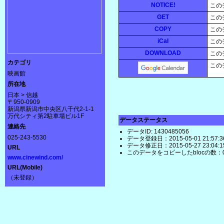
NOTICE!
この
GET
この
COPY
この
iCal
この
DOWNLOAD
この
カテゴリ
この
映画館
所在地
日本 > 信越
〒950-0909
新潟県新潟市中央区八千代2-1-1
万代シティ第2駐車場ビル1F
データステータス
連絡先
データID: 1430485056
025-243-5530
データ登録日：2015-05-01 21:57:3
データ修正日：2015-05-27 23:04:1
URL
このデータをコピーしたblocの数：
www.cinewind.com/
URL(Mobile)
（未登録）