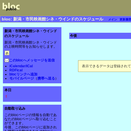
bloc: 新潟・市民映画館シネ・ウインドのスケジュール
メイン
-
更新履
新潟・市民映画館シネ・ウインド
今後
のスケジュール
新潟・市民映画館シネ・ウインド
の上映時間等をお知らせします。
このblocへメッセージを送信
iCalendar/iCal
表示できるデータは登録されて
RDFical
blocリンクへ追加
モバイルページ
（
携帯へ送る
）
本日
！
自動取り込み
このblocページの情報を自動であ
なたのblocページへ取り込むこと
ができます。
今後、このblocページに追加され