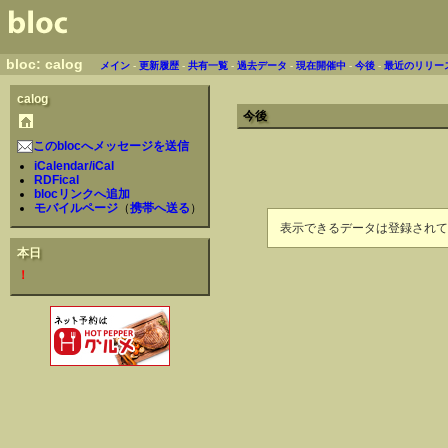
bloc: calog
メイン
-
更新履歴
-
共有一覧
-
過去データ
-
現在開催中
-
今後
-
最近のリリー
calog
今後
このblocへメッセージを送信
iCalendar/iCal
RDFical
blocリンクへ追加
モバイルページ
（
携帯へ送る
）
表示できるデータは登録されて
本日
！